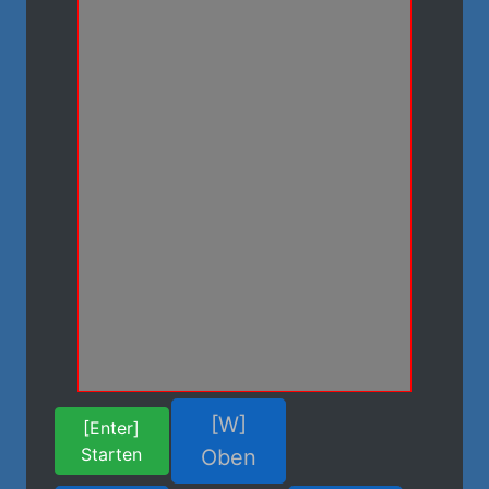
[W]
[Enter]
Starten
Oben