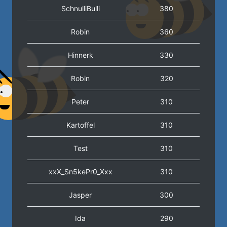
SchnulliBulli
380
Robin
360
Hinnerk
330
Robin
320
Peter
310
Kartoffel
310
Test
310
xxX_Sn5kePr0_Xxx
310
Jasper
300
Ida
290