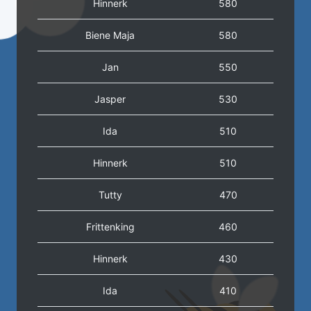
Hinnerk
580
Biene Maja
580
Jan
550
Jasper
530
Ida
510
Hinnerk
510
Tutty
470
Frittenking
460
Hinnerk
430
Ida
410