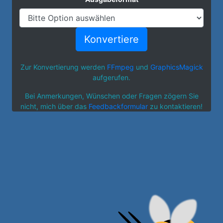
Konvertiere
Zur Konvertierung werden
FFmpeg
und
GraphicsMagick
aufgerufen.
Bei Anmerkungen, Wünschen oder Fragen zögern Sie
nicht, mich über das
Feedbackformular
zu kontaktieren!